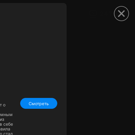
рыть приложение
Смотреть
т о
ромным
из
в себе
авила
о стал