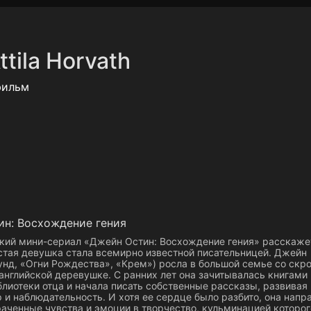
Политика конфиденциальности
Для партнёров
Отк
ttila Horvath
тные каналы
Контакты
фильм
н: Восхождение гения
кий мини-сериал «Джейн Остин: Восхождение гения» расскаже
остая девушка стала всемирно известной писательницей. Джейн
унд, «Огни Рождества», «Крем») росла в большой семье со ск
английской деревушке. С ранних лет она зачитывалась книгами 
лиотеки отца и начала писать собственные рассказы, развивая 
и наблюдательность. И хотя ее сердце было разбито, она напр
аченные чувства и эмоции в творчество, кульминацией которог