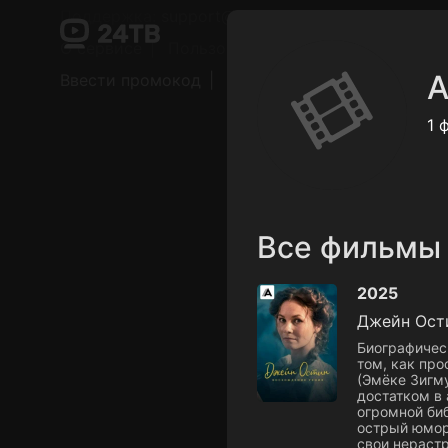
Поддержка:
support@24h.tv
О сервисе
Пользовательское соглашение
A
Ввести промокод
Установить на ТВ
Беспла
1 
Все фильмы
2025
Джейн Ости
Биографичес
том, как пр
(Эмёке Зигм
достатком в 
огромной биб
острый юмор 
свои нерастр