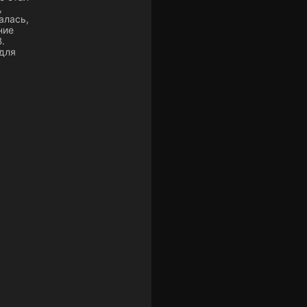
,
алась,
ние
.
для