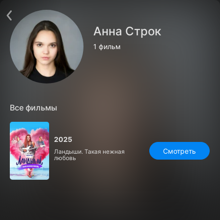
Поддержка:
support@24h.tv
О сервисе
Пользовательское соглашение
Анна Строк
Политика конфиденциальности
Для партнёров
1 фильм
Открыть приложение
Ввести промокод
Установить на ТВ
Бесплатные каналы
Контакты
Все фильмы
2025
Смотреть
Ландыши. Такая нежная
любовь