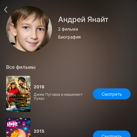
Поддержка:
support@24h.tv
О сервисе
Пользовательское соглашение
Андрей Янайт
Политика конфиденциальности
Для партнёров
2 фильма
Открыть приложение
Ввести промокод
Биография
Установить на ТВ
Бесплатные каналы
Контакты
Все фильмы
2018
Смотреть
Джим Пуговка и машинист
Лукас
2015
Смотреть