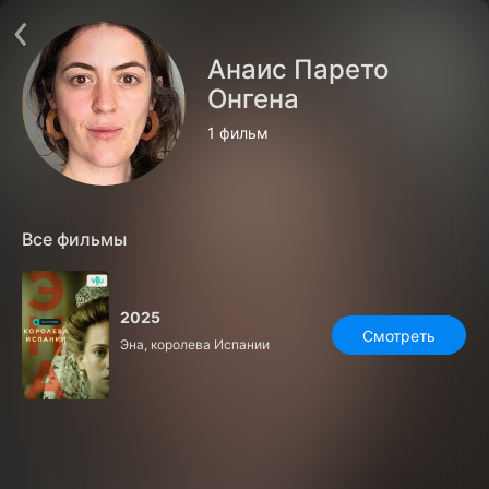
Поддержка:
support@24h.tv
О сервисе
Пользовательское соглашение
Анаис Парето
Политика конфиденциальности
Для партнёров
Онгена
Открыть приложение
Ввести промокод
1 фильм
Установить на ТВ
Бесплатные каналы
Контакты
Все фильмы
2025
Смотреть
Эна, королева Испании