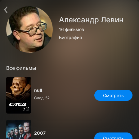
Поддержка:
support@24h.tv
О сервисе
Пользовательское соглашение
Александр Левин
Политика конфиденциальности
Для партнёров
16 фильмов
Открыть приложение
Ввести промокод
Биография
Установить на ТВ
Бесплатные каналы
Контакты
Все фильмы
null
Смотреть
След-52
2007
Смотреть