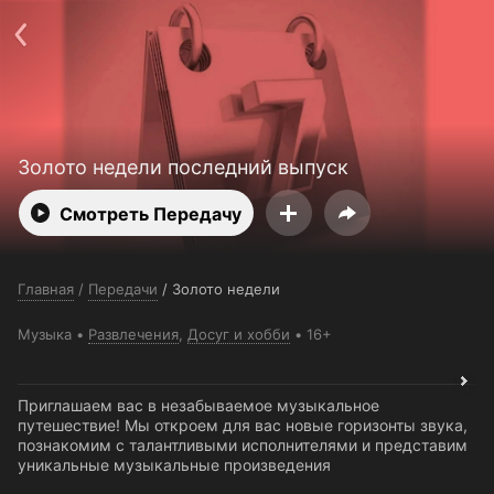
Поддержка:
support@24h.tv
О сервисе
Пользовательское соглашение
Политика конфиденциальности
Для партнёров
Открыть приложение
Ввести промокод
Установить на ТВ
Бесплатные каналы
Контакты
Золото недели последний выпуск
Смотреть Передачу
Главная
/
Передачи
/
Золото недели
Музыка
Развлечения
,
Досуг и хобби
16+
Приглашаем вас в незабываемое музыкальное
путешествие! Мы откроем для вас новые горизонты звука,
познакомим с талантливыми исполнителями и представим
уникальные музыкальные произведения