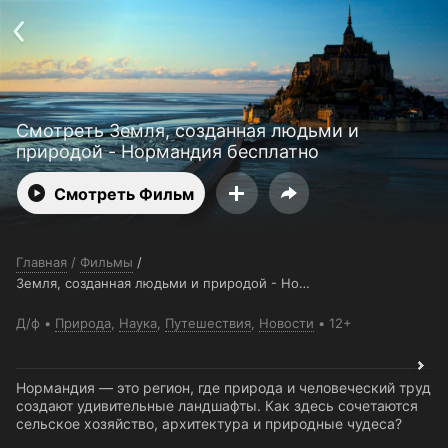
Поддержка:
support@24h.tv
О сервисе
Пользовательское соглашение
Политика конфиденциальности
Для партнёров
Открыть приложение
Ввести промокод
Смотреть Земля, созданная людьми и
Установить на ТВ
Бесплатные каналы
Контакты
природой - Нормандия бесплатно
Смотреть Фильм
Главная
/
Фильмы
/
Земля, созданная людьми и природой - Нормандия
Д/ф
Природа
,
Наука
,
Путешествия
,
Новости
12+
Нормандия — это регион, где природа и человеческий труд
создают удивительные ландшафты. Как здесь сочетаются
сельское хозяйство, архитектура и природные чудеса?