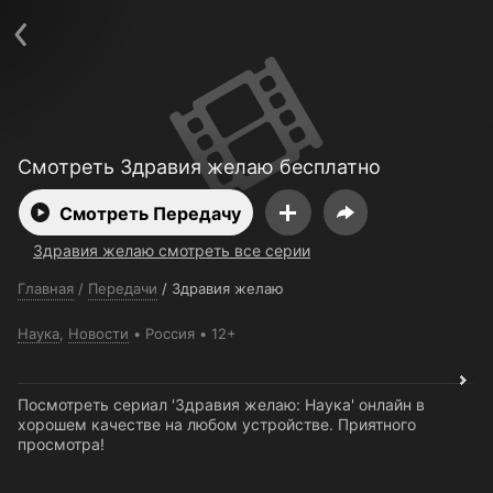
Поддержка:
support@24h.tv
О сервисе
Пользовательское соглашение
Политика конфиденциальности
Для партнёров
Открыть приложение
Ввести промокод
Установить на ТВ
Бесплатные каналы
Контакты
Смотреть Здравия желаю бесплатно
Смотреть Передачу
Здравия желаю смотреть все серии
Главная
/
Передачи
/
Здравия желаю
Наука
,
Новости
Россия
12+
Посмотреть сериал 'Здравия желаю: Наука' онлайн в
хорошем качестве на любом устройстве. Приятного
просмотра!