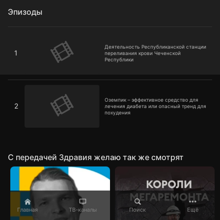
Эпизоды
Деятельность Республиканской станции переливания
крови Чеченской Республики
Деятельность Республиканской станции
1
переливания крови Чеченской
Республики
Оземпик – эффективное средство для лечения диабета или
опасный тренд для похудения
Оземпик – эффективное средство для
2
лечения диабета или опасный тренд для
похудения
C передачей Здравия желаю так же смотрят
Главная
ТВ-каналы
Поиск
Ещё