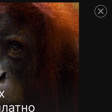
рыть приложение
х
платно