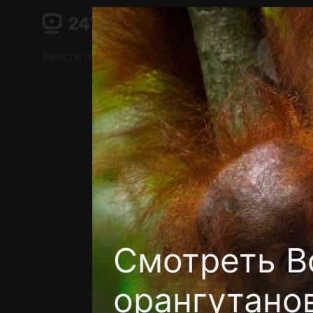
Поддержка:
support@24h.tv
О сервисе
Пользовательское соглашение
Ввести промокод
Установить на ТВ
Беспла
Смотреть В
орангутано