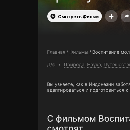
Смотреть Фильм
Главная
/
Фильмы
/
Д/ф
Природа
,
Наука
,
Путешеств
Вы узнаете, как в Индонезии заб
адаптироваться и подготовиться к
C фильмом Воспит
смотрят