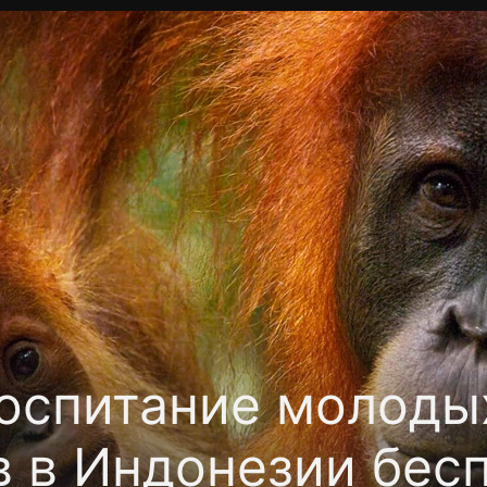
Политика конфиденциальности
Для партнёров
Отк
тные каналы
Контакты
оспитание молоды
в в Индонезии бес