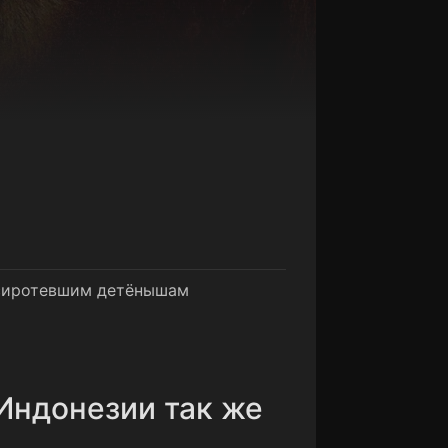
 осиротевшим детёнышам
Индонезии так же