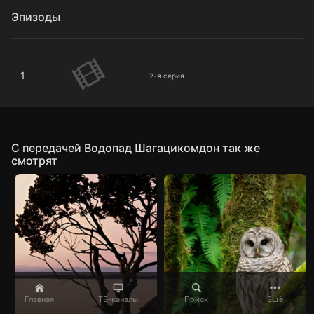
Эпизоды
2-я серия
1
2-я серия
C передачей Водопад Шагацикомдон так же
смотрят
Главная
ТВ-каналы
Поиск
Ещё