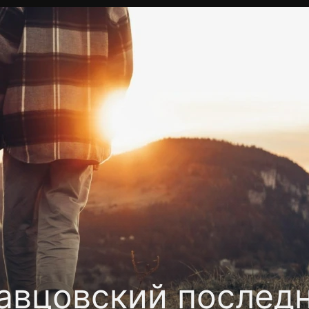
Политика конфиденциальности
Для партнёров
Отк
тные каналы
Контакты
авцовский послед