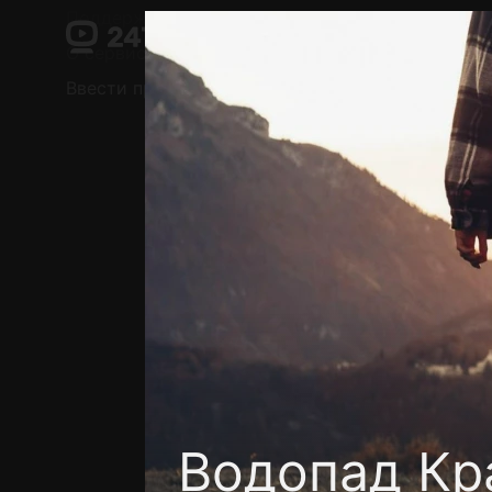
Поддержка:
support@24h.tv
О сервисе
Пользовательское соглашение
Ввести промокод
Установить на ТВ
Беспла
Водопад Кр