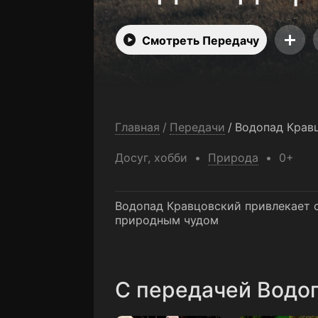
Смотреть Передачу
Главная
/
Передачи
/
Водопад Крав
Досуг, хобби
Природа
0+
Водопад Кравцовский привлекает с
природным чудом
C передачей Водоп