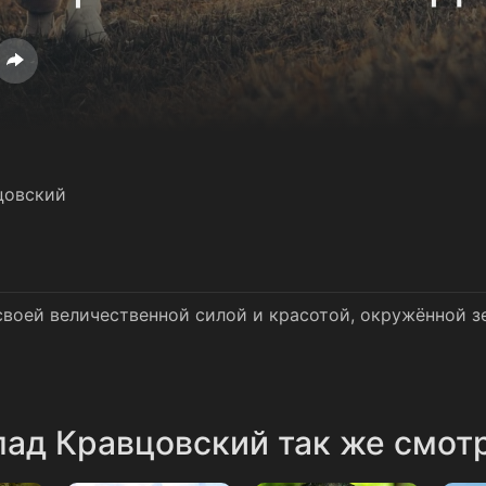
цовский
воей величественной силой и красотой, окружённой з
ад Кравцовский так же смот