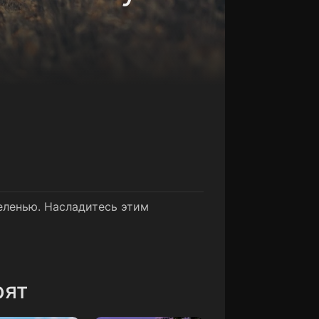
еленью. Насладитесь этим
рят