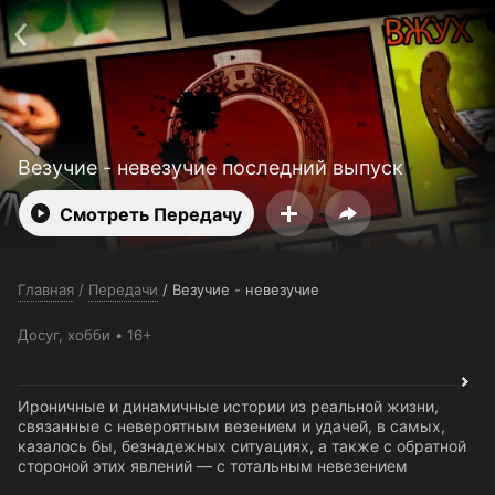
Поддержка:
support@24h.tv
О сервисе
Пользовательское соглашение
Политика конфиденциальности
Для партнёров
Открыть приложение
Ввести промокод
Установить на ТВ
Бесплатные каналы
Контакты
Везучие - невезучие последний выпуск
Смотреть Передачу
Главная
/
Передачи
/
Везучие - невезучие
Досуг, хобби
16+
Ироничные и динамичные истории из реальной жизни,
связанные с невероятным везением и удачей, в самых,
казалось бы, безнадежных ситуациях, а также с обратной
стороной этих явлений — с тотальным невезением