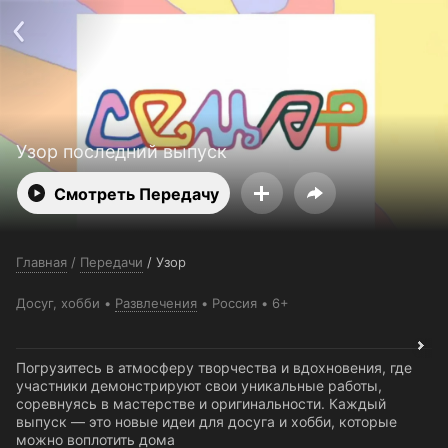
Поддержка:
support@24h.tv
О сервисе
Пользовательское соглашение
Политика конфиденциальности
Для партнёров
Открыть приложение
Ввести промокод
Установить на ТВ
Бесплатные каналы
Контакты
Узор последний выпуск
Смотреть Передачу
Главная
/
Передачи
/
Узор
Досуг, хобби
Развлечения
Россия
6+
Погрузитесь в атмосферу творчества и вдохновения, где
участники демонстрируют свои уникальные работы,
соревнуясь в мастерстве и оригинальности. Каждый
выпуск — это новые идеи для досуга и хобби, которые
можно воплотить дома