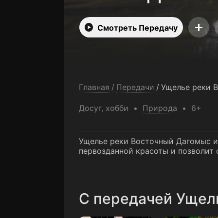
Смотреть Передачу
Главная
/
Передачи
/
Ущелье реки 
Досуг, хобби
Природа
6+
Ущелье реки Восточный Дагомыс и
первозданной красоты и позволит
C передачей Ущел