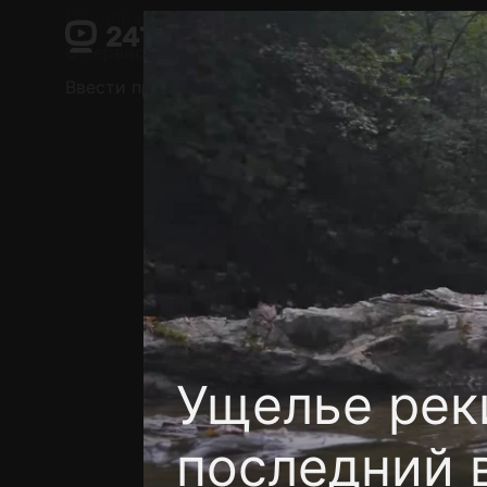
Поддержка:
support@24h.tv
О сервисе
Пользовательское соглашение
Ввести промокод
Установить на ТВ
Беспла
Ущелье рек
последний 