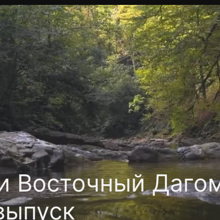
Политика конфиденциальности
Для партнёров
Отк
тные каналы
Контакты
и Восточный Даго
выпуск