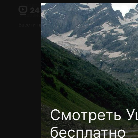
Поддержка:
support@24h.tv
О сервисе
Пользовательское соглашение
Ввести промокод
Установить на ТВ
Беспла
Смотреть У
бесплатно