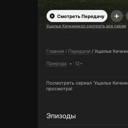
Смотреть Передачу
Ущелье Кичкинекол смотреть все серии
Главная
/
Передачи
/
Ущелье Кички
Природа
12+
Посмотреть сериал 'Ущелье Кичкин
просмотра!
Эпизоды
2-я серия