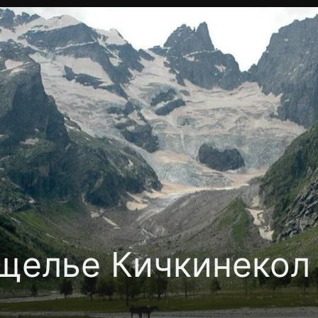
Политика конфиденциальности
Для партнёров
Отк
тные каналы
Контакты
щелье Кичкинекол 