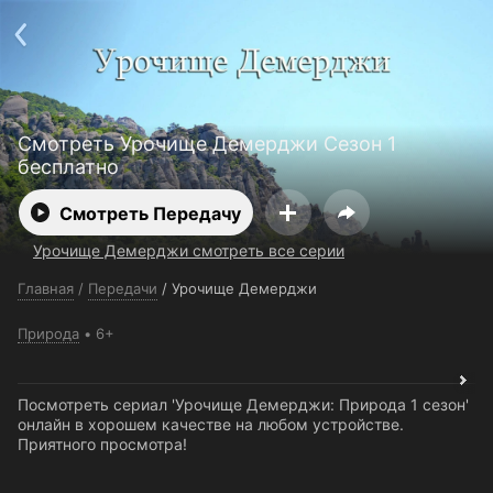
Поддержка:
support@24h.tv
О сервисе
Пользовательское соглашение
Политика конфиденциальности
Для партнёров
Открыть приложение
Ввести промокод
Смотреть Урочище Демерджи Сезон 1
Установить на ТВ
Бесплатные каналы
Контакты
бесплатно
Смотреть Передачу
Урочище Демерджи смотреть все серии
Главная
/
Передачи
/
Урочище Демерджи
Природа
6+
Посмотреть сериал 'Урочище Демерджи: Природа 1 сезон'
онлайн в хорошем качестве на любом устройстве.
Приятного просмотра!