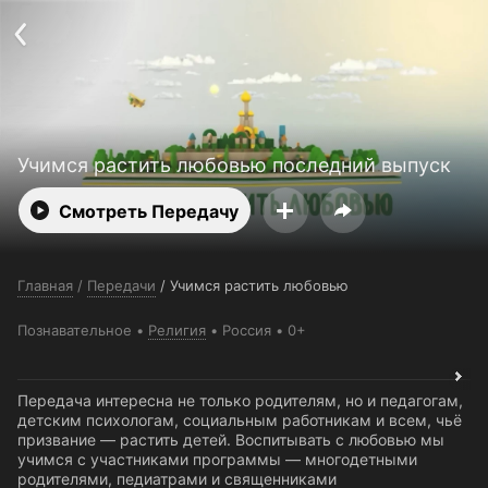
Поддержка:
support@24h.tv
О сервисе
Пользовательское соглашение
Политика конфиденциальности
Для партнёров
Открыть приложение
Ввести промокод
Установить на ТВ
Бесплатные каналы
Контакты
Учимся растить любовью последний выпуск
Смотреть Передачу
Главная
/
Передачи
/
Учимся растить любовью
Познавательное
Религия
Россия
0+
Передача интересна не только родителям, но и педагогам,
детским психологам, социальным работникам и всем, чьё
призвание — растить детей. Воспитывать с любовью мы
учимся с участниками программы — многодетными
родителями, педиатрами и священниками