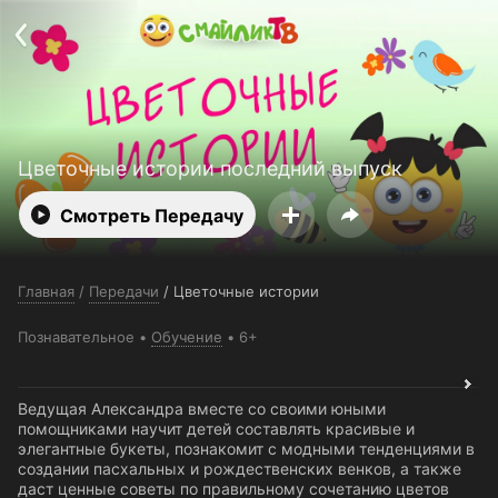
Поддержка:
support@24h.tv
О сервисе
Пользовательское соглашение
Политика конфиденциальности
Для партнёров
Открыть приложение
Ввести промокод
Установить на ТВ
Бесплатные каналы
Контакты
Цветочные истории последний выпуск
Смотреть Передачу
Главная
/
Передачи
/
Цветочные истории
Познавательное
Обучение
6+
Ведущая Александра вместе со своими юными
помощниками научит детей составлять красивые и
элегантные букеты, познакомит с модными тенденциями в
создании пасхальных и рождественских венков, а также
даст ценные советы по правильному сочетанию цветов