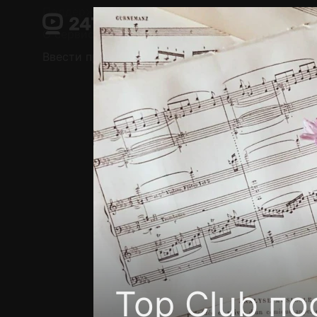
Поддержка:
support@24h.tv
О сервисе
Пользовательское соглашение
Ввести промокод
Установить на ТВ
Беспла
Top Сlub п