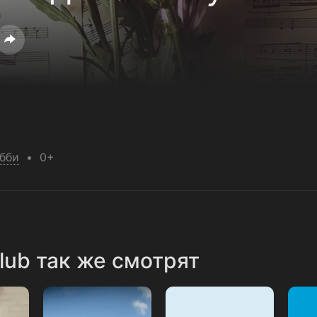
обби
0+
lub так же смотрят