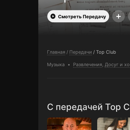
Смотреть Передачу
Главная
/
Передачи
/
Top Сlub
Музыка
Развлечения
,
Досуг и х
C передачей Top С