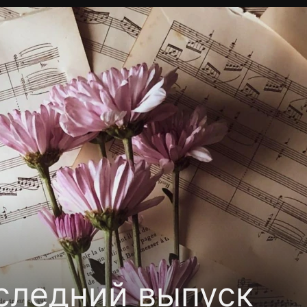
Политика конфиденциальности
Для партнёров
Отк
тные каналы
Контакты
оследний выпуск