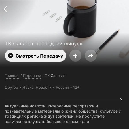
Поддержка:
support@24h.tv
О сервисе
Пользовательское соглашение
Политика конфиденциальности
Для партнёров
Открыть приложение
Ввести промокод
Установить на ТВ
Бесплатные каналы
Контакты
ТК Салават последний выпуск
Смотреть Передачу
Главная
/
Передачи
/
ТК Салават
Другое
Наука
,
Новости
Россия
12+
Актуальные новости, интересные репортажи и
познавательные материалы о жизни общества, культуре и
традициях региона ждут зрителей. Не пропустите
возможность узнать больше о своем крае