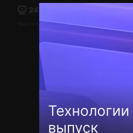
Поддержка:
support@24h.tv
О сервисе
Пользовательское соглашение
Ввести промокод
Установить на ТВ
Беспла
Технологии
выпуск