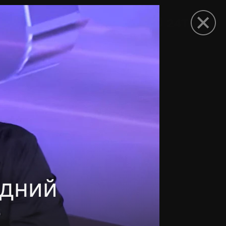
рыть приложение
едний