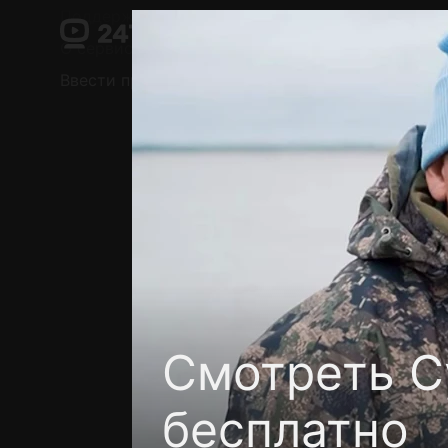
Поддержка:
support@24h.tv
О сервисе
Пользовательское соглашение
Ввести промокод
Установить на ТВ
Беспла
Смотреть С
бесплатно