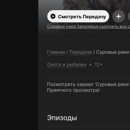
Смотреть Передачу
Суровые реки Заполярья смотреть все 
Главная
/
Передачи
/
Суровые реки
Охота и рыбалка
12+
Посмотреть сериал 'Суровые реки 
Приятного просмотра!
Эпизоды
Якутск