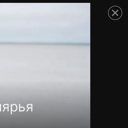
рыть приложение
лярья