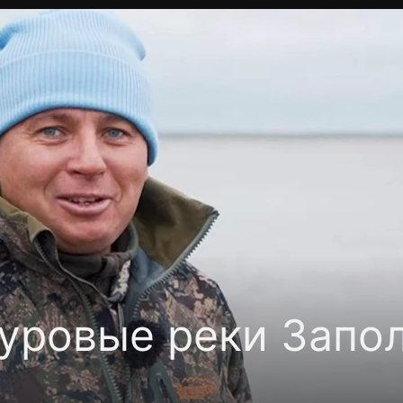
Политика конфиденциальности
Для партнёров
Отк
тные каналы
Контакты
уровые реки Запо