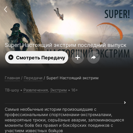
Поддержка:
support@24h.tv
О сервисе
Пользовательское соглашение
Политика конфиденциальности
Для партнёров
Открыть приложение
Ввести промокод
Установить на ТВ
Бесплатные каналы
Контакты
Super! Настоящий экстрим последний выпуск
Смотреть Передачу
Главная
/
Передачи
/
Super! Настоящий экстрим
ТВ-шоу
Развлечения
,
Экстрим
16+
Самые необычные истории произошедшие с
профессиональными спортсменами-экстремалами,
невероятные трюки, серьёзные аварии, запоминающиеся
моменты боёв без правил и боксёрских поединков с
участием известных бойцов