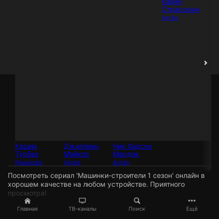
Карен
Кэ
Страссман
Ак
Актёр
Карим
Джиллиан
Ник Хадсон
Турбез
Майклс
Мердок
Режиссёр
Актёр
Актёр
Посмотреть сериал 'Машинки-строители 1 сезон' онлайн в
хорошем качестве на любом устройстве. Приятного
просмотра!
Главная
ТВ-каналы
Поиск
Ещё