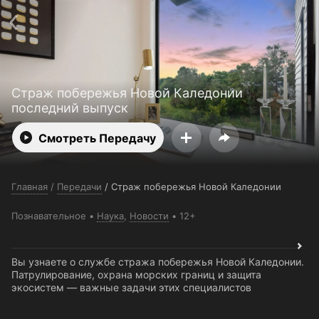
Поддержка:
support@24h.tv
О сервисе
Пользовательское соглашение
Политика конфиденциальности
Для партнёров
Открыть приложение
Ввести промокод
Страж побережья Новой Каледонии
Установить на ТВ
Бесплатные каналы
Контакты
последний выпуск
Смотреть Передачу
Главная
/
Передачи
/
Страж побережья Новой Каледонии
Познавательное
Наука
,
Новости
12+
Вы узнаете о службе стража побережья Новой Каледонии.
Патрулирование, охрана морских границ и защита
экосистем — важные задачи этих специалистов