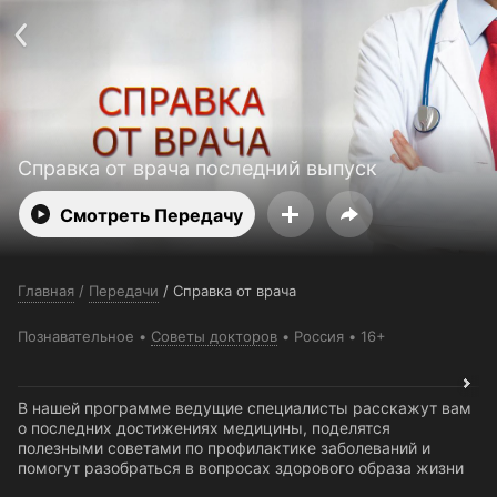
Поддержка:
support@24h.tv
О сервисе
Пользовательское соглашение
Политика конфиденциальности
Для партнёров
Открыть приложение
Ввести промокод
Установить на ТВ
Бесплатные каналы
Контакты
Справка от врача последний выпуск
Смотреть Передачу
Главная
/
Передачи
/
Справка от врача
Познавательное
Советы докторов
Россия
16+
В нашей программе ведущие специалисты расскажут вам
о последних достижениях медицины, поделятся
полезными советами по профилактике заболеваний и
помогут разобраться в вопросах здорового образа жизни