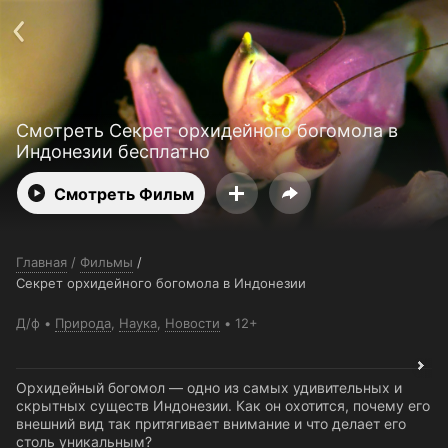
Поддержка:
support@24h.tv
О сервисе
Пользовательское соглашение
Политика конфиденциальности
Для партнёров
Открыть приложение
Ввести промокод
Смотреть Секрет орхидейного богомола в
Установить на ТВ
Бесплатные каналы
Контакты
Индонезии бесплатно
Смотреть Фильм
Главная
/
Фильмы
/
Секрет орхидейного богомола в Индонезии
Д/ф
Природа
,
Наука
,
Новости
12+
Орхидейный богомол — одно из самых удивительных и
скрытных существ Индонезии. Как он охотится, почему его
внешний вид так притягивает внимание и что делает его
столь уникальным?