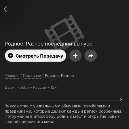
Поддержка:
support@24h.tv
О сервисе
Пользовательское соглашение
Политика конфиденциальности
Для партнёров
Открыть приложение
Ввести промокод
Установить на ТВ
Бесплатные каналы
Контакты
Родное. Разное последний выпуск
Смотреть Передачу
Главная
/
Передачи
/
Родное. Разное
Досуг, хобби
Россия
12+
Знакомство с уникальными обычаями, ремёслами и
праздниками, которые делают каждый регион особенным.
Погружение в атмосферу родных мест и открытие новых
граней привычного мира