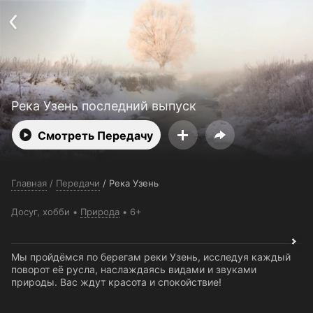
Поддержка:
support@24h.tv
О сервисе
Пользовательское соглашение
Политика конфиденциальности
Для партнёров
Открыть приложение
Ввести промокод
Установить на ТВ
Бесплатные каналы
Контакты
Река Узень последний выпуск
Смотреть Передачу
Главная
/
Передачи
/
Река Узень
Досуг, хобби
Природа
6+
Мы пройдёмся по берегам реки Узень, исследуя каждый
поворот её русла, наслаждаясь видами и звуками
природы. Вас ждут красота и спокойствие!