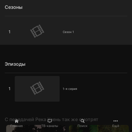
Сезоны
Сезон 1
1
Сезон 1
Эпизоды
1-я серия
1
1-я серия
C передачей Река Узень так же смотрят
Главная
ТВ-каналы
Поиск
Ещё