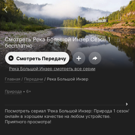
Поддержка:
support@24h.tv
О сервисе
Пользовательское соглашение
Политика конфиденциальности
Для партнёров
Открыть приложение
Ввести промокод
Смотреть Река Большой Инзер Сезон 1
Установить на ТВ
Бесплатные каналы
Контакты
бесплатно
Смотреть Передачу
Река Большой Инзер смотреть все серии
Главная
/
Передачи
/
Река Большой Инзер
Природа
6+
Посмотреть сериал 'Река Большой Инзер: Природа 1 сезон'
онлайн в хорошем качестве на любом устройстве.
Приятного просмотра!