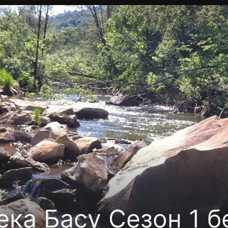
Политика конфиденциальности
Для партнёров
Отк
тные каналы
Контакты
ека Басу Сезон 1 б