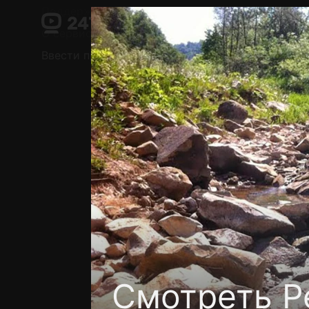
Поддержка:
support@24h.tv
О сервисе
Пользовательское соглашение
Ввести промокод
Установить на ТВ
Беспла
Смотреть Р