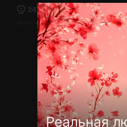
Поддержка:
support@24h.tv
О сервисе
Пользовательское соглашение
Ввести промокод
Установить на ТВ
Беспла
Реальная л