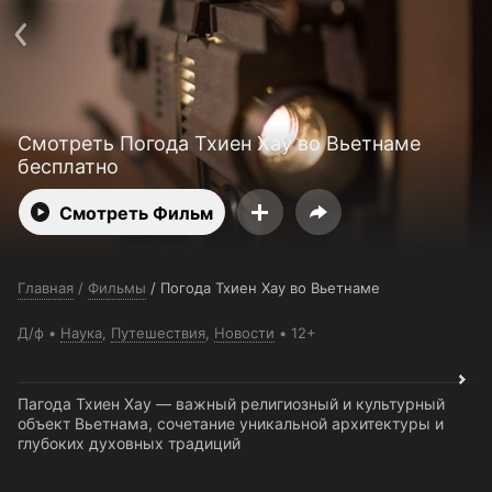
Поддержка:
support@24h.tv
О сервисе
Пользовательское соглашение
Политика конфиденциальности
Для партнёров
Открыть приложение
Ввести промокод
Смотреть Погода Тхиен Хау во Вьетнаме
Установить на ТВ
Бесплатные каналы
Контакты
бесплатно
Смотреть Фильм
Главная
/
Фильмы
/
Погода Тхиен Хау во Вьетнаме
Д/ф
Наука
,
Путешествия
,
Новости
12+
Пагода Тхиен Хау — важный религиозный и культурный
объект Вьетнама, сочетание уникальной архитектуры и
глубоких духовных традиций