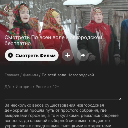
Поддержка:
support@24h.tv
О сервисе
Пользовательское соглашение
Политика конфиденциальности
Для партнёров
Открыть приложение
Ввести промокод
Смотреть По всей воле Новгородской
Установить на ТВ
Бесплатные каналы
Контакты
бесплатно
Смотреть Фильм
Главная
/
Фильмы
/
По всей воле Новгородской
Д/ф
История
Россия
12+
За несколько веков существования новгородская
демократия прошла путь от простого собрания, где
выкриками горожан, а то и кулаками, решались спорные
вопросы, до сложной выборной системы городского
управления с посадниками, тысяцкими и старостами