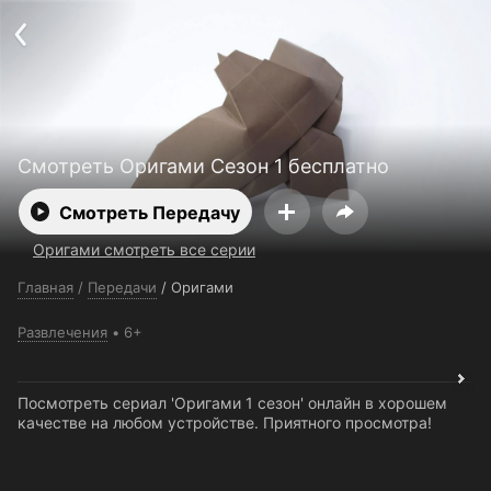
Поддержка:
support@24h.tv
О сервисе
Пользовательское соглашение
Политика конфиденциальности
Для партнёров
Открыть приложение
Ввести промокод
Установить на ТВ
Бесплатные каналы
Контакты
Смотреть Оригами Сезон 1 бесплатно
Смотреть Передачу
Оригами смотреть все серии
Главная
/
Передачи
/
Оригами
Развлечения
6+
Посмотреть сериал 'Оригами 1 сезон' онлайн в хорошем
качестве на любом устройстве. Приятного просмотра!