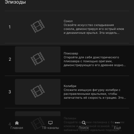
Эпизоды
Сокол
Сокол
Освойте искусство складывания
1
сокола, демонстрируя его острый клюв
и динамичные крылья. Эта модель
идеально подойдёт любителям мощных
птиц
Плиозавр
Плиозавр
Откройте для себя доисторического
2
плиозавра с помощью оригами,
демонстрирующего его древнее водное
величие. Это зрелище нельзя
пропустить любителям динозавров
Колибри
Колибри
Сложите изящную фигурку колибри с
3
расправленными крыльями, чтобы
запечатлеть её скорость и грацию. Этот
замысловатый узор порадует
любителей природы
Пеликан
Пеликан
Создайте оригами-пеликана с большим
4
клювом и грациозной осанкой. Этот
Главная
ТВ-каналы
Поиск
Ещё
забавный проект идеально подойдёт
любителям прибрежных птиц