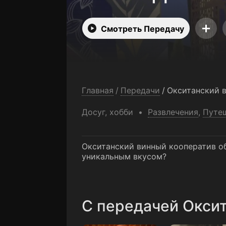
Смотреть Передачу
Главная
/
Передачи
/
Окситанский 
Досуг, хобби
Развлечения
,
Путе
Окситанский винный кооператив об
уникальным вкусом?
C передачей Оксит