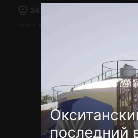
Поддержка:
support@24h.tv
О сервисе
Пользовательское соглашение
Ввести промокод
Установить на ТВ
Беспла
Окситански
последний 