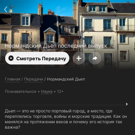
Поддержка:
support@24h.tv
О сервисе
Пользовательское соглашение
Политика конфиденциальности
Для партнёров
Открыть приложение
Ввести промокод
Установить на ТВ
Бесплатные каналы
Контакты
Нормандский Дьеп последний выпуск
Смотреть Передачу
Главная
/
Передачи
/
Нормандский Дьеп
Познавательное
Наука
12+
Дьеп — это не просто портовый город, а место, где
переплелись торговля, войны и морские традиции. Как он
менялся на протяжении веков и почему его история так
важна?