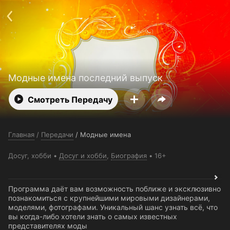
Поддержка:
support@24h.tv
О сервисе
Пользовательское соглашение
Политика конфиденциальности
Для партнёров
Открыть приложение
Ввести промокод
Установить на ТВ
Бесплатные каналы
Контакты
Модные имена последний выпуск
Смотреть Передачу
Главная
/
Передачи
/
Модные имена
Досуг, хобби
Досуг и хобби
,
Биография
16+
Программа даёт вам возможность поближе и эксклюзивно
познакомиться с крупнейшими мировыми дизайнерами,
моделями, фотографами. Уникальный шанс узнать всё, что
вы когда-либо хотели знать о самых известных
представителях моды