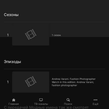
Сезоны
1 сезон
1
1 сезон
Эпизоды
Andrea Varani. Fashion Photographer
Andrea Varani. Fashion Photographer
1
Watch in this edition: Andrea Varani,
fashion photographer
Главная
ТВ-каналы
Поиск
Ещё
C передачей Модные имена так же смотрят