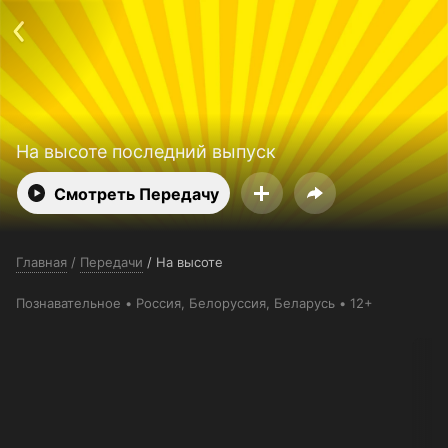
Поддержка:
support@24h.tv
О сервисе
Пользовательское соглашение
Политика конфиденциальности
Для партнёров
Открыть приложение
Ввести промокод
Установить на ТВ
Бесплатные каналы
Контакты
На высоте последний выпуск
Смотреть Передачу
Главная
/
Передачи
/
На высоте
Познавательное
Россия
, Белоруссия
, Беларусь
12+