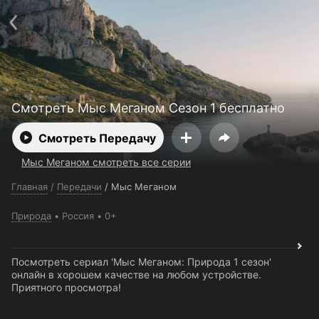
Поддержка:
support@24h.tv
О сервисе
Пользовательское соглашение
Политика конфиденциальности
Для партнёров
Открыть приложение
Ввести промокод
Установить на ТВ
Бесплатные каналы
Контакты
Смотреть Мыс Меганом Сезон 1 бесплатно
Смотреть Передачу
Мыс Меганом смотреть все серии
Главная
/
Передачи
/
Мыс Меганом
Природа
Россия
0+
Посмотреть сериал 'Мыс Меганом: Природа 1 сезон'
онлайн в хорошем качестве на любом устройстве.
Приятного просмотра!