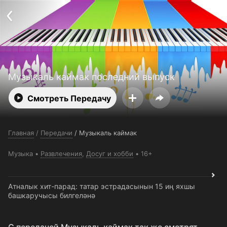
Поддержка:
support@24h.tv
О сервисе
Пользовательское соглашение
Политика конфиденциальности
Для партнёров
Открыть приложение
Ввести промокод
Установить на ТВ
Бесплатные каналы
Контакты
Музыкаль каймак последний выпуск
Смотреть Передачу
Главная
/
Передачи
/
Музыкаль каймак
Музыка
Развлечения
,
Досуг и хобби
16+
Атналык хит-парад: татар эстрадасынын 15 иң яхшы
башкаручысы билгеләнә