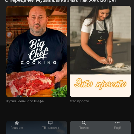
C передачей Музыкаль каймак так же смотрят
Кухня Большого Шефа
Это просто
Главная
ТВ-каналы
Поиск
Ещё