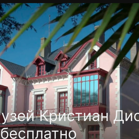
Политика конфиденциальности
Для партнёров
Отк
тные каналы
Контакты
узей Кристиан Дио
бесплатно