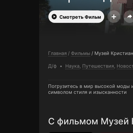
Смотреть Фильм
Главная
/
Фильмы
/
Музей Кристиа
Д/ф
Наука
,
Путешествия
,
Новос
Погрузитесь в мир высокой моды и
символом стиля и изысканности
C фильмом Музей 