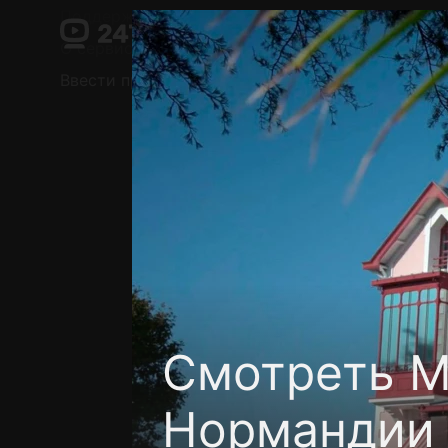
Поддержка:
support@24h.tv
О сервисе
Пользовательское соглашение
Ввести промокод
Установить на ТВ
Беспла
Смотреть М
Нормандии 