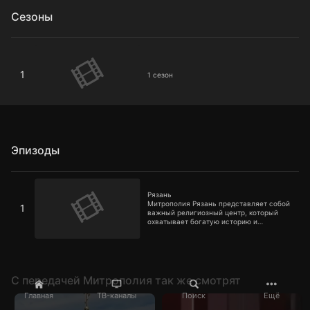
Сезоны
1 сезон
1
1 сезон
Эпизоды
Рязань
Рязань
Митрополия Рязань представляет собой
1
важный религиозный центр, который
охватывает богатую историю и
традиции
C передачей Митрополия так же смотрят
Главная
ТВ-каналы
Поиск
Ещё