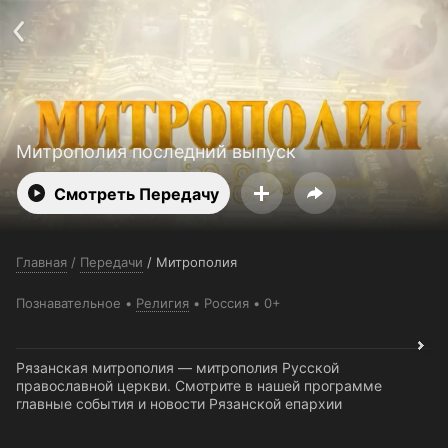
Поддержка:
support@24h.tv
О сервисе
Пользовательское соглашение
Политика конфиденциальности
Для партнёров
Открыть приложение
Ввести промокод
Установить на ТВ
Бесплатные каналы
Контакты
Митрополия последний выпуск
Смотреть Передачу
Главная
/
Передачи
/
Митрополия
Познавательное
Религия
Россия
0+
Рязанская митрополия — митрополия Русской
православной церкви. Смотрите в нашей программе
главные события и новости Рязанской епархии