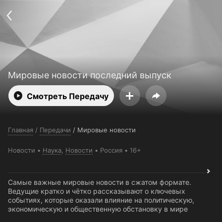
Поддержка:
support@24h.tv
О сервисе
Пользовательское соглашение
Политика конфиденциальности
Для партнёров
Открыть приложение
Ввести промокод
Установить на ТВ
Бесплатные каналы
Контакты
Мировые новости последний выпуск
Смотреть Передачу
Главная
/
Передачи
/
Мировые новости
Новости
Наука
,
Новости
Россия
16+
Самые важные мировые новости в сжатом формате.
Ведущие кратко и чётко рассказывают о ключевых
событиях, которые оказали влияние на политическую,
экономическую и общественную обстановку в мире