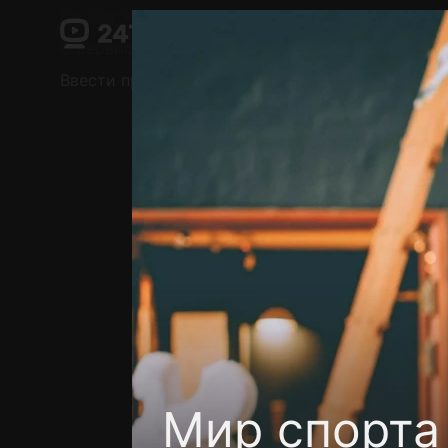
Поддержка:
support@24h.tv
О сервисе
Пользовательское соглашение
Ввести промокод
Установить на ТВ
Беспла
Мир спорта