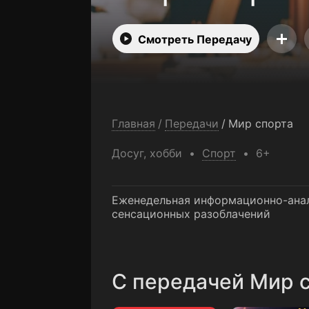
Смотреть Передачу
Главная
/
Передачи
/
Мир спорта
Досуг, хобби
Спорт
6+
Еженедельная информационно-анал
сенсационных разоблачений
C передачей Мир с