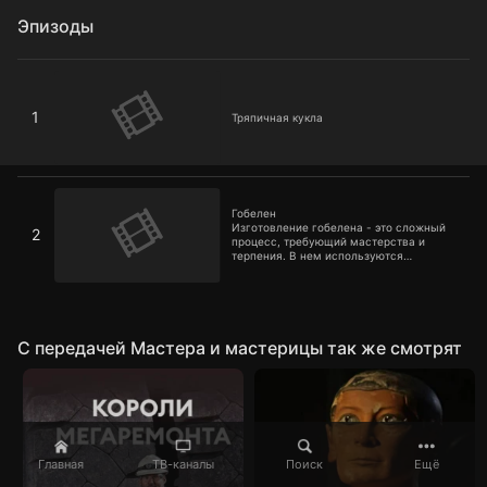
Эпизоды
Тряпичная кукла
1
Тряпичная кукла
Гобелен
Гобелен
Изготовление гобелена - это сложный
2
процесс, требующий мастерства и
терпения. В нем используются
различные техники вышивки, такие как
аппликация или швейная стежка с
использованием специальных игл и
ниток
C передачей Мастера и мастерицы так же смотрят
Главная
ТВ-каналы
Поиск
Ещё