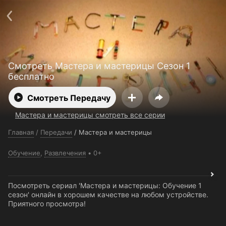
Поддержка:
support@24h.tv
О сервисе
Пользовательское соглашение
Политика конфиденциальности
Для партнёров
Открыть приложение
Ввести промокод
Смотреть Мастера и мастерицы Сезон 1
Установить на ТВ
Бесплатные каналы
Контакты
бесплатно
Смотреть Передачу
Мастера и мастерицы смотреть все серии
Главная
/
Передачи
/
Мастера и мастерицы
Обучение
,
Развлечения
0+
Посмотреть сериал 'Мастера и мастерицы: Обучение 1
сезон' онлайн в хорошем качестве на любом устройстве.
Приятного просмотра!