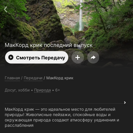
Поддержка:
support@24h.tv
О сервисе
Пользовательское соглашение
Политика конфиденциальности
Для партнёров
Открыть приложение
Ввести промокод
Установить на ТВ
Бесплатные каналы
Контакты
МакКорд крик последний выпуск
Смотреть Передачу
Главная
/
Передачи
/
МакКорд крик
Досуг, хобби
Природа
6+
МакКорд крик — это идеальное место для любителей
природы! Живописные пейзажи, спокойные воды и
окружающая природа создают атмосферу уединения и
расслабления