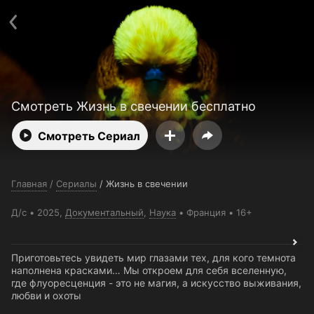
Поддержка:
support@24h.tv
О сервисе
Пользовательское соглашение
Политика конфиденциальности
Для партнёров
Открыть приложение
Ввести промокод
Установить на ТВ
Бесплатные каналы
Контакты
Смотреть Жизнь в свечении бесплатно
Смотреть Сериал
Главная
/
Сериалы
/
Жизнь в свечении
Д/с
2025,
Документальный
,
Наука
Франция
16+
Приготовьтесь увидеть мир глазами тех, для кого темнота
наполнена красками… Мы откроем для себя вселенную,
где флуоресценция - это не магия, а искусство выживания,
любви и охоты