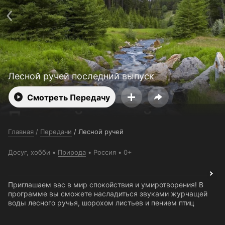
Поддержка:
support@24h.tv
О сервисе
Пользовательское соглашение
Политика конфиденциальности
Для партнёров
Открыть приложение
Ввести промокод
Установить на ТВ
Бесплатные каналы
Контакты
Лесной ручей последний выпуск
Смотреть Передачу
Главная
/
Передачи
/
Лесной ручей
Досуг, хобби
Природа
Россия
0+
Приглашаем вас в мир спокойствия и умиротворения! В
программе вы сможете насладиться звуками журчащей
воды лесного ручья, шорохом листьев и пением птиц