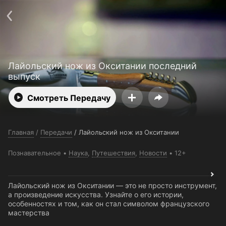
Поддержка:
support@24h.tv
О сервисе
Пользовательское соглашение
Политика конфиденциальности
Для партнёров
Открыть приложение
Ввести промокод
Лайольский нож из Окситании последний
Установить на ТВ
Бесплатные каналы
Контакты
выпуск
Смотреть Передачу
Главная
/
Передачи
/
Лайольский нож из Окситании
Познавательное
Наука
,
Путешествия
,
Новости
12+
Лайольский нож из Окситании — это не просто инструмент,
а произведение искусства. Узнайте о его истории,
особенностях и том, как он стал символом французского
мастерства